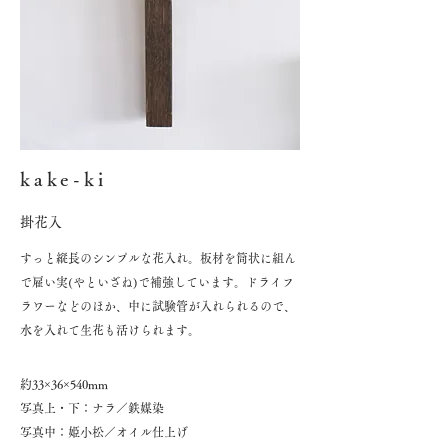
kake-ki
​掛花入
​すっと縦長のシンプルな花入れ。板材を筒状に組ん
で雇い実(やといざね)で補強しています。ドライフ
ラワーなどのほか、中に試験管が入れられるので、
水を入れて生花も活けられます。
​約
33×36×540mm
写真上・下：ナラ／鉄媒染
​写真中：姫小松／オイル仕上げ